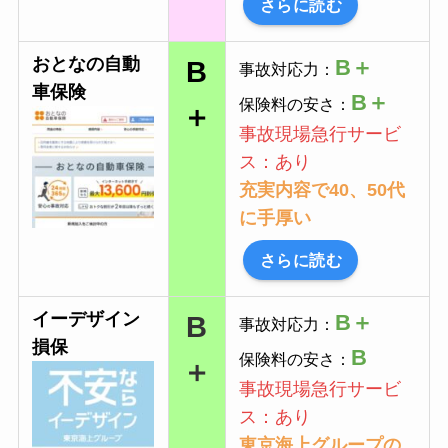
さらに読む
おとなの自動
B＋
B
事故対応力：
車保険
B
＋
保険料の安さ：
＋
事故現場急行サービ
ス：あり
充実内容で40、50代
に手厚い
さらに読む
イーデザイン
B＋
B
事故対応力：
損保
B
保険料の安さ：
＋
事故現場急行サービ
ス：あり
東京海上グループの