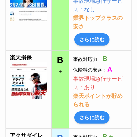
事故現場急行サービ
ス：なし
業界トップクラスの
安さ
さらに読む
楽天損保
B
B
事故対応力：
A
保険料の安さ：
＋
事故現場急行サービ
ス：あり
楽天ポイントが貯め
られる
さらに読む
アクサダイレ
B＋