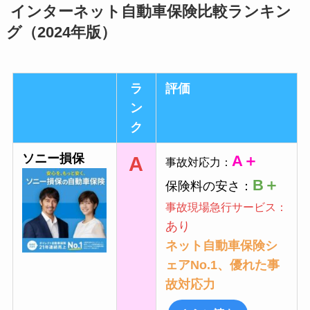
インターネット自動車保険比較ランキン
グ（2024年版）
ラ
評価
ン
ク
ソニー損保
A＋
A
事故対応力：
B＋
保険料の安さ：
事故現場急行サービス：
あり
ネット自動車保険シ
ェアNo.1、優れた事
故対応力