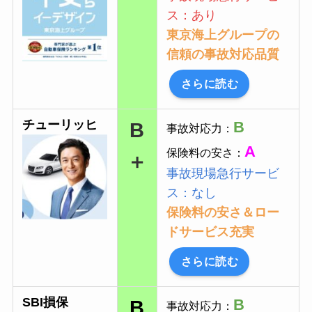
ス：あり
東京海上グループの
信頼の事故対応品質
さらに読む
チューリッヒ
B
B
事故対応力：
A
保険料の安さ：
＋
事故現場急行サービ
ス：なし
保険料の安さ＆ロー
ドサービス充実
さらに読む
SBI損保
B
B
事故対応力：