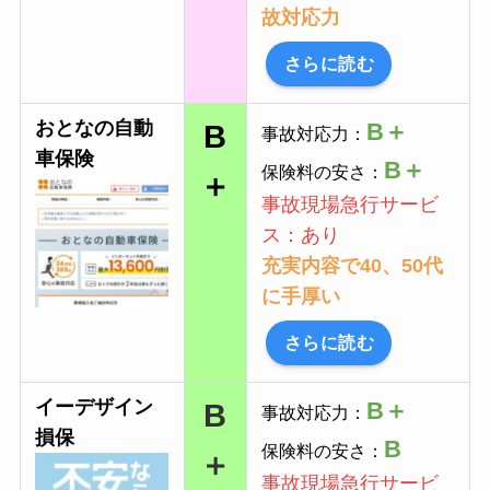
故対応力
さらに読む
おとなの自動
B＋
B
事故対応力：
車保険
B
＋
保険料の安さ：
＋
事故現場急行サービ
ス：あり
充実内容で40、50代
に手厚い
さらに読む
イーデザイン
B＋
B
事故対応力：
損保
B
保険料の安さ：
＋
事故現場急行サービ