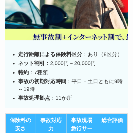
走行距離による保険料区分
：あり（8区分）
ネット割引
：2,000円～20,000円
特約
：7種類
事故の初期対応時間
：平日・土日ともに9時
～19時
事故処理拠点
：11か所
保険料の
事故対応
事故現場
総合評価
安さ
力
急行サー