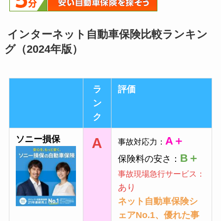
インターネット自動車保険比較ランキン
グ（2024年版）
ラ
評価
ン
ク
ソニー損保
A＋
A
事故対応力：
B＋
保険料の安さ：
事故現場急行サービス：
あり
ネット自動車保険シ
ェアNo.1、優れた事